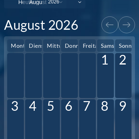
Heute
August 2026
Montag
Dienstag
Mittwoch
Donnerstag
Freitag
Samstag
Sonnta
1
2
3
4
5
6
7
8
9