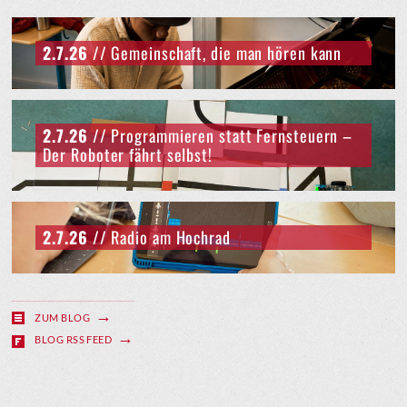
2.7.26
// Gemeinschaft, die man hören kann
2.7.26
// Programmieren statt Fernsteuern –
Der Roboter fährt selbst!
2.7.26
// Radio am Hochrad
ZUM BLOG
BLOG RSS FEED