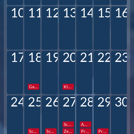
10
11
12
13
14
15
16
17
18
19
20
21
22
23
Gesamtkonferenz
Klassen und Profilstunden
24
25
26
27
28
29
30
Schulfotograf
AG Vorstellung
Schulfotograf
Schulfotograf
Zentrale Info- und Elternabende 6
Prefects Reise
Prefects Reise