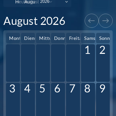
Heute
August 2026
Montag
Dienstag
Mittwoch
Donnerstag
Freitag
Samstag
Sonnta
1
2
3
4
5
6
7
8
9