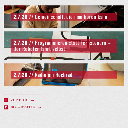
2.7.26
// Gemeinschaft, die man hören kann
2.7.26
// Programmieren statt Fernsteuern –
Der Roboter fährt selbst!
2.7.26
// Radio am Hochrad
ZUM BLOG
BLOG RSS FEED