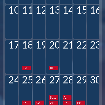
10
11
12
13
14
15
16
17
18
19
20
21
22
23
Gesamtkonferenz
Klassen und Profilstunden
24
25
26
27
28
29
30
Schulfotograf
AG Vorstellung
Schulfotograf
Schulfotograf
Zentrale Info- und Elternabende 6
Prefects Reise
Prefects Reise