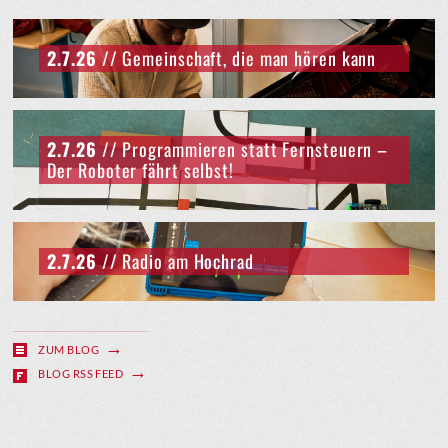
2.7.26
// Gemeinschaft, die man hören kann
2.7.26
// Programmieren statt Fernsteuern –
Der Roboter fährt selbst!
2.7.26
// Radio am Hochrad
ZUM BLOG
BLOG RSS FEED