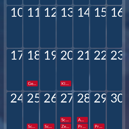
10
11
12
13
14
15
16
17
18
19
20
21
22
23
Gesamtkonferenz
Klassen und Profilstunden
24
25
26
27
28
29
30
Schulfotograf
AG Vorstellung
Schulfotograf
Schulfotograf
Zentrale Info- und Elternabende 6
Prefects Reise
Prefects Reise