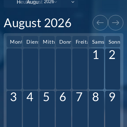
Heute
August 2026
Montag
Dienstag
Mittwoch
Donnerstag
Freitag
Samstag
Sonnta
1
2
3
4
5
6
7
8
9