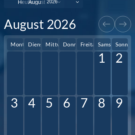
Heute
August 2026
Montag
Dienstag
Mittwoch
Donnerstag
Freitag
Samstag
Sonnta
1
2
3
4
5
6
7
8
9