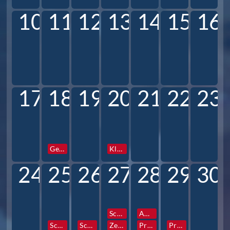
10
11
12
13
14
15
16
17
18
19
20
21
22
23
Gesamtkonferenz
Klassen und Profilstunden
24
25
26
27
28
29
30
Schulfotograf
AG Vorstellung
Schulfotograf
Schulfotograf
Zentrale Info- und Elternabende 6
Prefects Reise
Prefects Reise