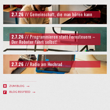
2.7.26
// Gemeinschaft, die man hören kann
2.7.26
// Programmieren statt Fernsteuern –
Der Roboter fährt selbst!
2.7.26
// Radio am Hochrad
ZUM BLOG
BLOG RSS FEED