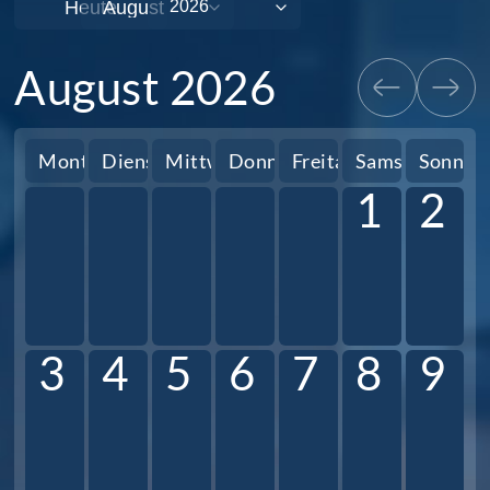
Heute
August 2026
Montag
Dienstag
Mittwoch
Donnerstag
Freitag
Samstag
Sonnta
1
2
3
4
5
6
7
8
9