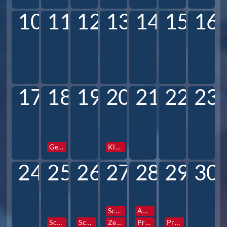
10
11
12
13
14
15
16
17
18
19
20
21
22
23
Gesamtkonferenz
Klassen und Profilstunden
24
25
26
27
28
29
30
Schulfotograf
AG Vorstellung
Schulfotograf
Schulfotograf
Zentrale Info- und Elternabende 6
Prefects Reise
Prefects Reise