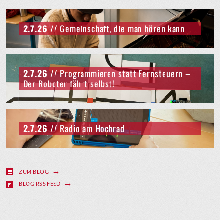
2.7.26
// Gemeinschaft, die man hören kann
2.7.26
// Programmieren statt Fernsteuern –
Der Roboter fährt selbst!
2.7.26
// Radio am Hochrad
ZUM BLOG
BLOG RSS FEED