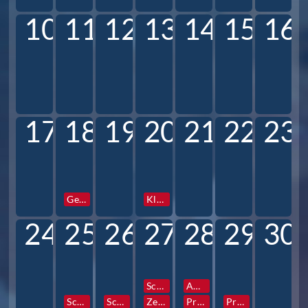
10
11
12
13
14
15
16
17
18
19
20
21
22
23
Gesamtkonferenz
Klassen und Profilstunden
24
25
26
27
28
29
30
Schulfotograf
AG Vorstellung
Schulfotograf
Schulfotograf
Zentrale Info- und Elternabende 6
Prefects Reise
Prefects Reise