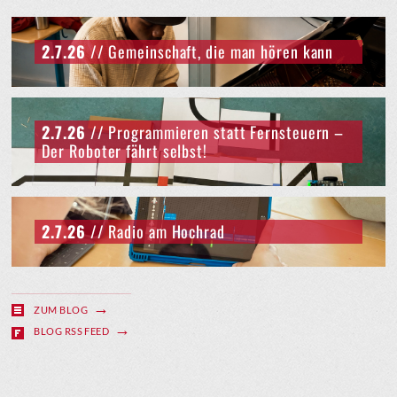
2.7.26
// Gemeinschaft, die man hören kann
2.7.26
// Programmieren statt Fernsteuern –
Der Roboter fährt selbst!
2.7.26
// Radio am Hochrad
ZUM BLOG
BLOG RSS FEED