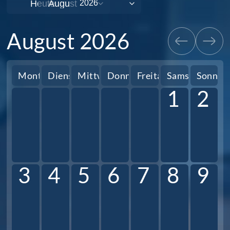
Heute
August 2026
Montag
Dienstag
Mittwoch
Donnerstag
Freitag
Samstag
Sonnta
1
2
3
4
5
6
7
8
9