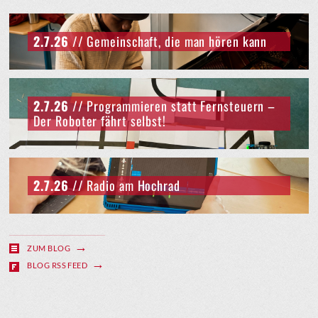
2.7.26
// Gemeinschaft, die man hören kann
2.7.26
// Programmieren statt Fernsteuern –
Der Roboter fährt selbst!
2.7.26
// Radio am Hochrad
ZUM BLOG
BLOG RSS FEED