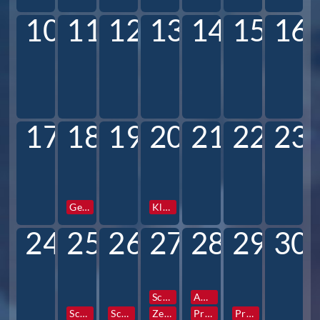
10
11
12
13
14
15
16
17
18
19
20
21
22
23
Gesamtkonferenz
Klassen und Profilstunden
24
25
26
27
28
29
30
Schulfotograf
AG Vorstellung
Schulfotograf
Schulfotograf
Zentrale Info- und Elternabende 6
Prefects Reise
Prefects Reise