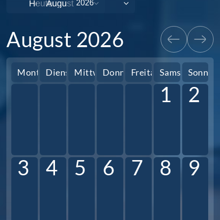
Heute
August 2026
Montag
Dienstag
Mittwoch
Donnerstag
Freitag
Samstag
Sonnta
1
2
3
4
5
6
7
8
9