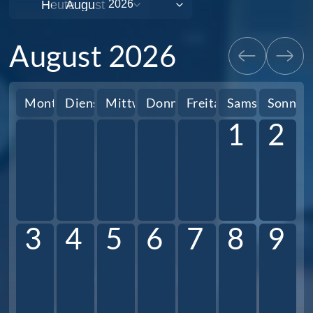
Heute
August 2026
Montag
Dienstag
Mittwoch
Donnerstag
Freitag
Samstag
Sonnta
1
2
3
4
5
6
7
8
9