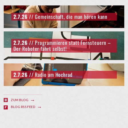
2.7.26
// Gemeinschaft, die man hören kann
2.7.26
// Programmieren statt Fernsteuern –
Der Roboter fährt selbst!
2.7.26
// Radio am Hochrad
ZUM BLOG
BLOG RSS FEED