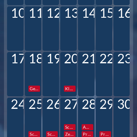
10
11
12
13
14
15
16
17
18
19
20
21
22
23
Gesamtkonferenz
Klassen und Profilstunden
24
25
26
27
28
29
30
Schulfotograf
AG Vorstellung
Schulfotograf
Schulfotograf
Zentrale Info- und Elternabende 6
Prefects Reise
Prefects Reise