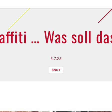
ffiti … Was soll d
5.7.23
KNUT