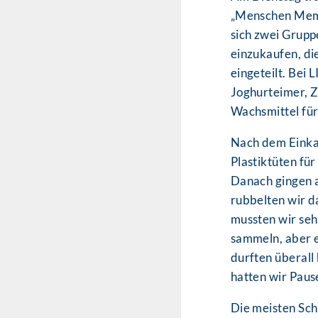
„Menschen Memo
sich zwei Grupp
einzukaufen, di
eingeteilt. Bei
Joghurteimer, Z
Wachsmittel für
Nach dem Einkau
Plastiktüten fü
Danach gingen 
rubbelten wir d
mussten wir seh
sammeln, aber e
durften überall
hatten wir Paus
Die meisten Schü