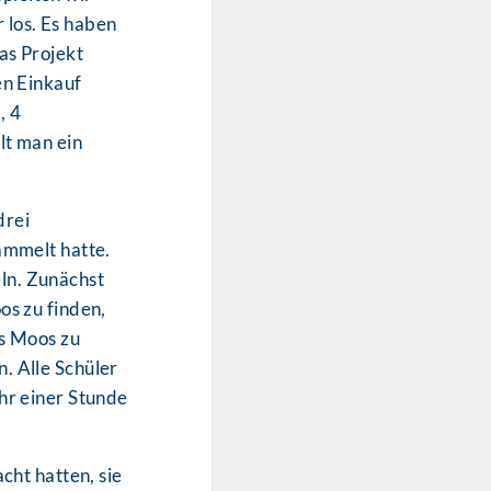
los. Es haben
as Projekt
en Einkauf
, 4
lt man ein
drei
ammelt hatte.
ln. Zunächst
os zu finden,
as Moos zu
. Alle Schüler
hr einer Stunde
cht hatten, sie