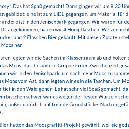
ry“. Das hat Spaß gemacht! Dann gingen wir um 8:30 Uhr 
en gebildet: eine ist zum LIDL gegangen, um Material für d
e andere ist in den Jenischpark gegangen. Wir waren für d
 LIDL angekommen, haben wir 4 Honigflaschen, Weizenmehl
ucker und 2 Flaschen Bier gekauft. Mit diesen Zutaten stel
 Moos her.
fen legten wir die Sachen im Klassenraum ab und holten 
r das Moos, das die andere Gruppe in der Zwischenzeit ges
auch wir in den Jenischpark, um noch mehr Moos zu samme
as Moos vom Ast, dann legten wir es in die Taschen. Um Mo
r tief in den Wald gehen. Es hat sehr viel Spaß gemacht, d
in bisschen schwer war es wegen der festen Wurzeln schon
 hin, außer natürlich auf fremde Grundstücke. Nach ungefä
e.
ler hatten das Moosgraffiti-Projekt gewählt, weil sie geda