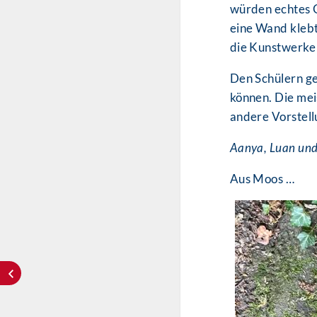
würden echtes Gr
eine Wand klebt
die Kunstwerke 
Den Schülern gef
können. Die mei
andere Vorstell
Aanya, Luan und
Aus Moos …