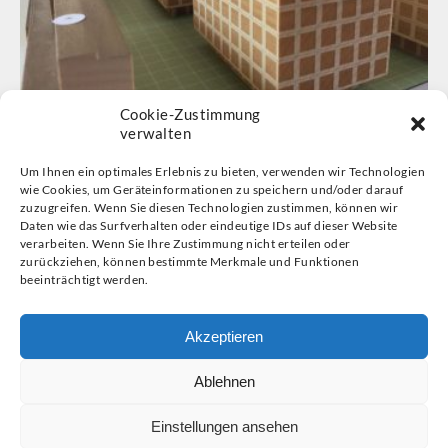
Cookie-Zustimmung
verwalten
Um Ihnen ein optimales Erlebnis zu bieten, verwenden wir Technologien
wie Cookies, um Geräteinformationen zu speichern und/oder darauf
zuzugreifen. Wenn Sie diesen Technologien zustimmen, können wir
Daten wie das Surfverhalten oder eindeutige IDs auf dieser Website
verarbeiten. Wenn Sie Ihre Zustimmung nicht erteilen oder
zurückziehen, können bestimmte Merkmale und Funktionen
© 2026 Gymnasium Hochrad
beeinträchtigt werden.
Hochrad 2, 22605 Hamburg
Tel: 040 8227740
Akzeptieren
kontakt@hochrad.de
Ablehnen
Info
Einstellungen ansehen
Impressum/Datenschutz