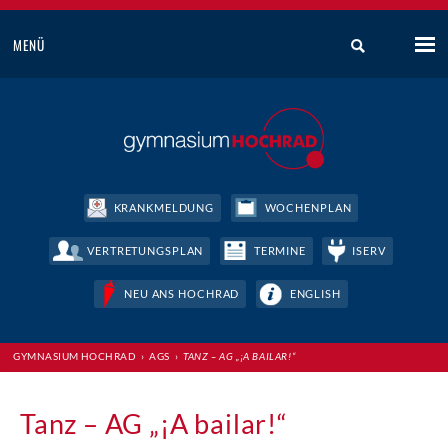
MENÜ
KRANKMELDUNG
WOCHENPLAN
VERTRETUNGSPLAN
TERMINE
ISERV
NEU ANS HOCHRAD
ENGLISH
GYMNASIUM HOCHRAD
›
AGS
›
TANZ – AG „¡A BAILAR!“
Tanz – AG „¡A bailar!“