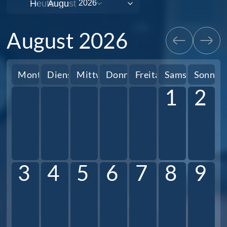
Heute
August 2026
Montag
Dienstag
Mittwoch
Donnerstag
Freitag
Samstag
Sonnta
1
2
3
4
5
6
7
8
9