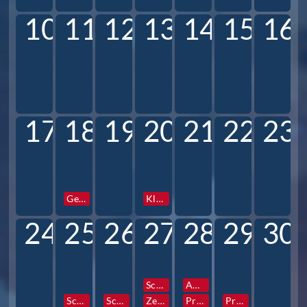
10
11
12
13
14
15
16
17
18
19
20
21
22
23
Gesamtkonferenz
Klassen und Profilstunden
24
25
26
27
28
29
30
Schulfotograf
AG Vorstellung
Schulfotograf
Schulfotograf
Zentrale Info- und Elternabende 6
Prefects Reise
Prefects Reise