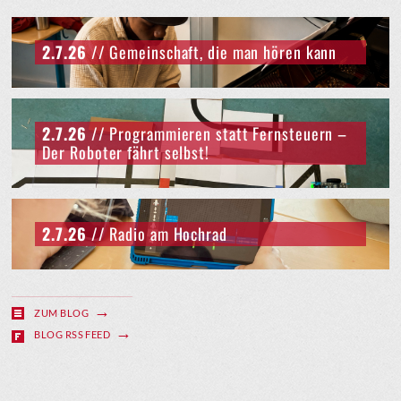
2.7.26
// Gemeinschaft, die man hören kann
2.7.26
// Programmieren statt Fernsteuern –
Der Roboter fährt selbst!
2.7.26
// Radio am Hochrad
ZUM BLOG
BLOG RSS FEED