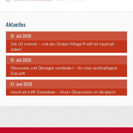
Aktuelles
Dominik Schlüter
Info
15. Juli 2026
Die U5 kommt – und das Global Village Profil ist hautnah
dabei!
Benjamin Trabert
Info
15. Juli 2026
Ökonomie und Ökologie verbinden – für eine nachhaltigere
Zukunft
Marlee Westphal
Info
21. Juni 2026
Hochrad trifft Simbabwe – Unser Ökosystem im Vergleich