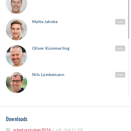
Malte Jahnke
Info
Oliver Kümmerling
Info
Nils Lümkemann
Info
Laura Kim Malou Meyer
Info
Downloads
Angelina Rose
Info
schulcurriculum2016
//
pdf
,
344,91 KB