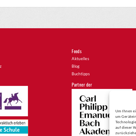
Feeds
Aktuelles
z
Blog
Buchtipps
Partner der
Um Ihnen ei
um Gerätein
Technologie
auf dieser 
zurückziehe