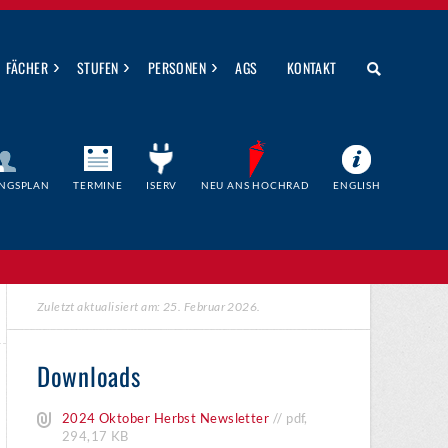
›
›
›
FÄCHER
STUFEN
PERSONEN
AGS
KONTAKT
NGSPLAN
TERMINE
ISERV
NEU ANS HOCHRAD
ENGLISH
Zuletzt aktualisiert am: 25. Februar 2026.
Downloads
2024 Oktober Herbst Newsletter
//
pdf
,
294,17 KB