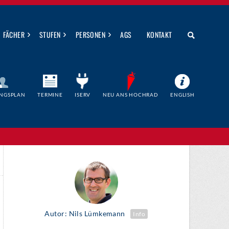
›
›
›
FÄCHER
STUFEN
PERSONEN
AGS
KONTAKT
NGSPLAN
TERMINE
ISERV
NEU ANS HOCHRAD
ENGLISH
Autor: Nils Lümkemann
Info