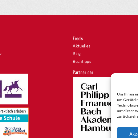
Feeds
Aktuelles
z
Blog
Buchtipps
Partner der
Um Ihnen ei
um Gerätein
Technologie
auf dieser 
zurückziehe
Akz