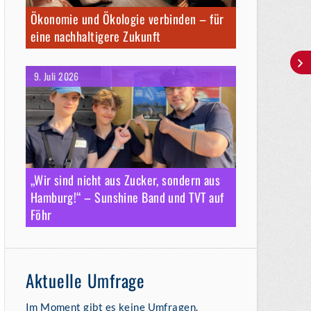
Ökonomie und Ökologie verbinden – für
eine nachhaltigere Zukunft
9. Juli 2026
„Wir sind nicht aus Zucker, sondern aus
Hamburg!“ – Sunshine Band und TVT auf
Föhr
Aktuelle Umfrage
Im Moment gibt es keine Umfragen.