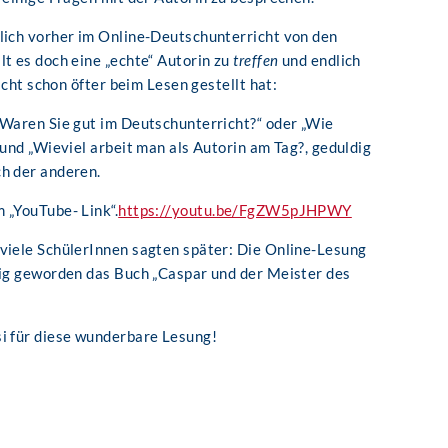
lich vorher im Online-Deutschunterricht von den
lt es doch eine „echte“ Autorin zu
treffen
und endlich
eicht schon öfter beim Lesen gestellt hat:
„Waren Sie gut im Deutschunterricht?“ oder „Wie
 und „Wieviel arbeit man als Autorin am Tag?, geduldig
h der anderen.
 „YouTube- Link“.
https://youtu.be/FgZW5pJHPWY
viele SchülerInnen sagten später: Die Online-Lesung
rig geworden das Buch „Caspar und der Meister des
si für diese wunderbare Lesung!