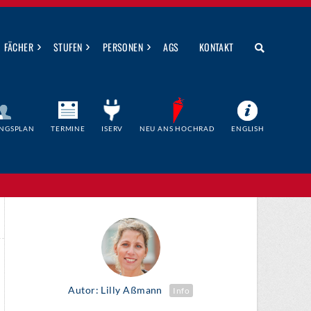
›
›
›
FÄCHER
STUFEN
PERSONEN
AGS
KONTAKT
NGSPLAN
TERMINE
ISERV
NEU ANS HOCHRAD
ENGLISH
Autor: Lilly Aßmann
Info