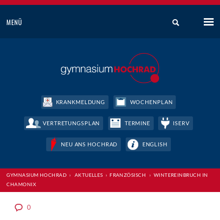
MENÜ
KRANKMELDUNG
WOCHENPLAN
VERTRETUNGSPLAN
TERMINE
ISERV
NEU ANS HOCHRAD
ENGLISH
GYMNASIUM HOCHRAD
›
AKTUELLES
›
FRANZÖSISCH
›
WINTEREINBRUCH IN
CHAMONIX
0