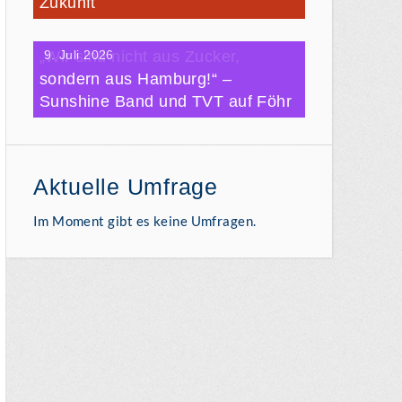
Zukunft
„Wir sind nicht aus Zucker,
9. Juli 2026
sondern aus Hamburg!“ –
Sunshine Band und TVT auf Föhr
Aktuelle Umfrage
Im Moment gibt es keine Umfragen.