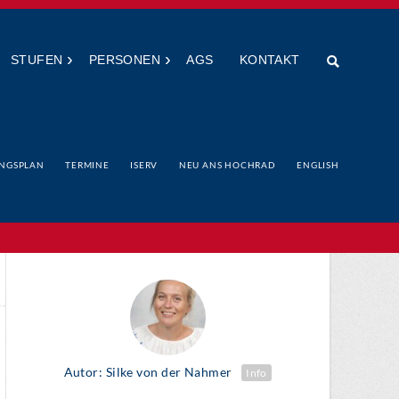
›
›
STUFEN
PERSONEN
AGS
KONTAKT
NGSPLAN
TERMINE
ISERV
NEU ANS HOCHRAD
ENGLISH
Autor: Silke von der Nahmer
Info