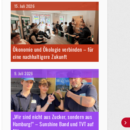
15. Juli 2026
Ökonomie und Ökologie verbinden – für
eine nachhaltigere Zukunft
9. Juli 2026
„Wir sind nicht aus Zucker, sondern aus
Hamburg!“ – Sunshine Band und TVT auf