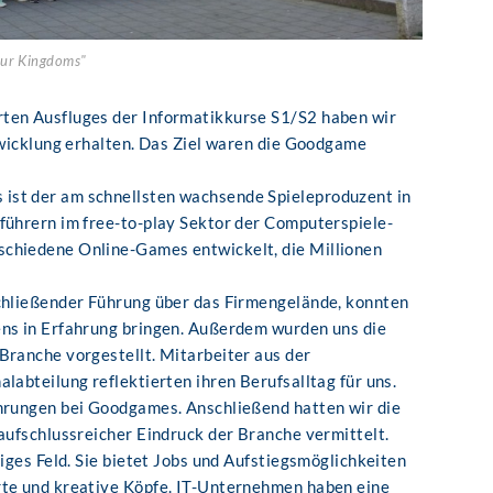
our Kingdoms"
ten Ausfluges der Informatikkurse S1/S2 haben wir
ntwicklung erhalten. Das Ziel waren die Goodgame
ist der am schnellsten wachsende Spieleproduzent in
führern im free-to-play Sektor der Computerspiele-
chiedene Online-Games entwickelt, die Millionen
schließender Führung über das Firmengelände, konnten
ens in Erfahrung bringen. Außerdem wurden uns die
Branche vorgestellt. Mitarbeiter aus der
labteilung reflektierten ihren Berufsalltag für uns.
ahrungen bei Goodgames. Anschließend hatten wir die
 aufschlussreicher Eindruck der Branche vermittelt.
tiges Feld. Sie bietet Jobs und Aufstiegsmöglichkeiten
rte und kreative Köpfe. IT-Unternehmen haben eine