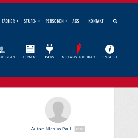
›
›
›
FÄCHER
STUFEN
PERSONEN
AGS
KONTAKT
NGSPLAN
TERMINE
ISERV
NEU ANS HOCHRAD
ENGLISH
Autor: Nicolas Paul
Info