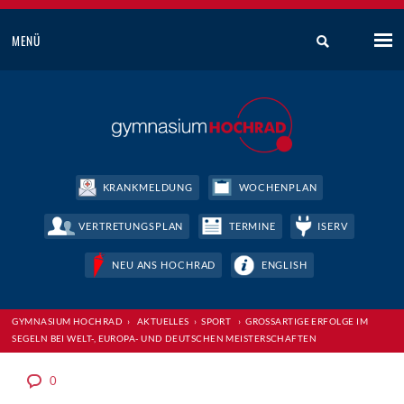
MENÜ
KRANKMELDUNG
WOCHENPLAN
VERTRETUNGSPLAN
TERMINE
ISERV
NEU ANS HOCHRAD
ENGLISH
GYMNASIUM HOCHRAD
›
AKTUELLES
›
SPORT
›
GROSSARTIGE ERFOLGE IM S
EGELN BEI WELT-, EUROPA- UND DEUTSCHEN MEISTERSCHAFTEN
0