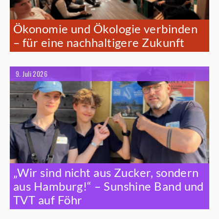
Ökonomie und Ökologie verbinden
– für eine nachhaltigere Zukunft
9. Juli 2026
„Wir sind nicht aus Zucker, sondern
aus Hamburg!“ – Sunshine Band und
TVT auf Föhr