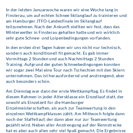
In der letzten Januarwoche waren wir eine Woche lang in
Finsterau, um auf echten Schnee Skilanglauf zu trainieren und
am Hamburger JTFO-Landesfinale im Skilanglauf
teilzunehmen. Nach der Ankunft stellten wir fest, dass das
Winterwetter in Finsterau gehalten hatte und wir wirklich
sehr gute Schnee- und Loipenbedingungen vorfanden.
In den ersten drei Tagen haben wir uns nicht nur technisch,
sondern auch konditionell fit gemacht. Es gab immer
Vormittags 2 Stunden und auch Nachmittags 2 Stunden
Training. Aufgrund der guten Schneebedingungen konnten
wir sogar zwei Mal eine Tour nach Tschechien mit den Skiern
unternehmen. Das ist herausfordernd und anstrengend, aber
auch besonders schön.
Am Dienstag war dann der erste Wettkampftag. Es findet in
diesem Rahmen in jeder Altersklasse ein Einzellauf statt, der
sowohl als Einzelzeit für die Hamburger
Einzelmeisterschaften, als auch zur Teamwertung in den
einzelnen Wettkampfklassen zählt. Am Mittwoch folgte dann
noch der Staffellauf, der dann aber nur zur Teamwertung
gezählt wird. Neben aller Anstrengung auf der Rennstrecke
hat es aber auch allen sehr viel Spaß gemacht. Die Ergebnisse