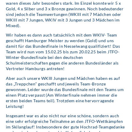
waren dieses Jahr besonders stark. Im Einzel konnte wir 5 x
Gold, 4 x Silber und 3 x Bronze gewinnen. Noch bedeutender
sind jedoch die Teamwertungen (WKIII mit 7 Mädchen oder
WKIII mit 7 Jungen, WKIV mit 3 Jungen und 3 Mädchen im
Mixed).
Wir haben es dann auch tatsächlich mit dem WKIV- Team
geschafft Hamburger Meister zu werden (Gold) und uns
damit für das Bundesfinale in Nesselwang qualifiziert! Das
Team wird nun vom 15.02.25 bis zum 20.02.25 beim JTFO-
Winter-Bundesfinale bei den deutschen
Schulmeisterschaften gegen die anderen Bundesländer als
Vertreter Hamburgs antreten!
Aber auch unsere WKIII Jungen und Mädchen haben es auf
das „Treppchen“ geschafft und jeweils Team-Bronze
gewonnen. Leider wurde das Bundesfinale mit den Teams um
einen Platz verpasst (Am Winterfinale nehmen immer die
ersten beiden Teams teil). Trotzdem eine hervorragende
Leistung!
Insgesamt war es also nicht nur eine schöne, sondern auch
eine sehr erfolgreiche Teilnahme an den JTFO-Wettkämpfen
im Skilanglauf! Insbesondere der gute Hochrad-Teamgedanke