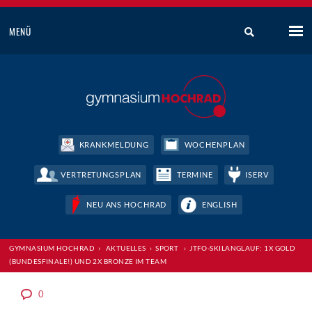
MENÜ
KRANKMELDUNG
WOCHENPLAN
VERTRETUNGSPLAN
TERMINE
ISERV
NEU ANS HOCHRAD
ENGLISH
GYMNASIUM HOCHRAD
›
AKTUELLES
›
SPORT
›
JTFO-SKILANGLAUF: 1X GOLD
(BUNDESFINALE!) UND 2X BRONZE IM TEAM
0