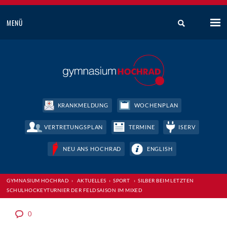
MENÜ
KRANKMELDUNG
WOCHENPLAN
VERTRETUNGSPLAN
TERMINE
ISERV
NEU ANS HOCHRAD
ENGLISH
GYMNASIUM HOCHRAD
›
AKTUELLES
›
SPORT
›
SILBER BEIM LETZTEN
SCHULHOCKEYTURNIER DER FELDSAISON IM MIXED
0