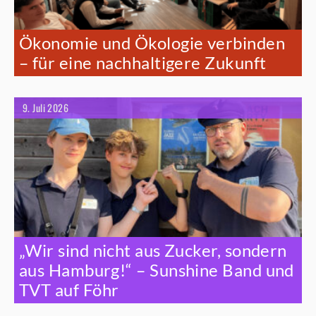
Ökonomie und Ökologie verbinden
– für eine nachhaltigere Zukunft
9. Juli 2026
„Wir sind nicht aus Zucker, sondern
aus Hamburg!“ – Sunshine Band und
TVT auf Föhr