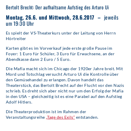
Bertolt Brecht: Der aufhaltsame Aufstieg des Arturo Ui
Montag, 26.6. und Mittwoch, 28.6.2017 –
jeweils
um 19:30 Uhr
Es spielt der VS-Theaterkurs unter der Leitung von Herrn
Hörtreiter
Karten gibt es im Vorverkauf jede erste große Pause im
Foyer: 1 Euro für Schüler, 3 Euro für Erwachsene, an der
Abendkasse dann 2 Euro / 5 Euro.
Die Mafia macht sich im Chicago der 1920er Jahre breit. Mit
Mord und Totschlag versucht Arturo Ui die Kontrolle über
den Gemüsehandel zu erlangen. Davon handelt das
Theaterstück, das Bertolt Brecht auf der Flucht vor den Nazis
schrieb. Es dreht sich aber nicht nur um den Erfolg der Mafia
in den USA – gleichzeitig ist es eine Parabel auf den Aufstieg
Adolf Hitlers.
Die Theaterproduktion ist im Rahmen der
Veranstaltungsreihe
„Tage des Exils“
entstanden.