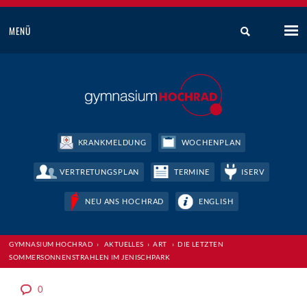
MENÜ
KRANKMELDUNG
WOCHENPLAN
VERTRETUNGSPLAN
TERMINE
ISERV
NEU ANS HOCHRAD
ENGLISH
GYMNASIUM HOCHRAD
›
AKTUELLES
›
ART
›
DIE LETZTEN
SOMMERSONNENSTRAHLEN IM JENISCHPARK
0