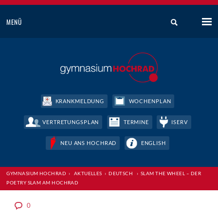
MENÜ
KRANKMELDUNG
WOCHENPLAN
VERTRETUNGSPLAN
TERMINE
ISERV
NEU ANS HOCHRAD
ENGLISH
GYMNASIUM HOCHRAD
›
AKTUELLES
›
DEUTSCH
›
SLAM THE WHEEL – DER
POETRY SLAM AM HOCHRAD
0