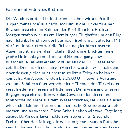
Experiment Erde goes Bodrum
Die Woche vor den Herbstferien brachen wir als Profil
„Experiment Erde“ auf nach Bodrum in die Türkei zu einer
Begegnungsreise im Rahmen der Profilfahrten. Früh am
Morgen trafen wir uns am Hamburger Flughafen um den Flug
nach Istanbul und von dort aus nach Bodrum anzutreten. Mit
Vorfreude starteten wir die Reise und glaubten unseren
Augen nicht, als wir das Hotel in Bodrum erblickten; eine
große Hotelanlage mit Pool und Strandzugang, sowie
Rutschen. Alles was einem Schüler aus der 12. Klasse sehr
gefällt. Doch nach der langen Anreise wurden wir nach dem
Abendessen gleich mit unserem strikten Zeitplan bekannt
gemacht. Am Abend folgten bis 23.00 Uhr jeweils Vorträge
von uns Schülern über verschiedene Themen der Türkei oder
verschiedenen Tieren im Mittelmeer. Denn während unserer
Begegnungsreise sollten wir das Gewässer kartieren und
schnorchelnd Tiere aus dem Wasser fischen, sie klassifizieren
wie auch dokumentieren und chemische Gewässerparameter
messen und auswerten. Diese Arbeit haben wir zwei Tage lang
ausgeübt. An den Tagen hatten wir jeweils nur 2 Stunden
Freizeit über den Mittag, die wir zum gemeinsamen Rutschen
genutzt haben. Trotz der relativ kurzen Freizeit an den Tagen