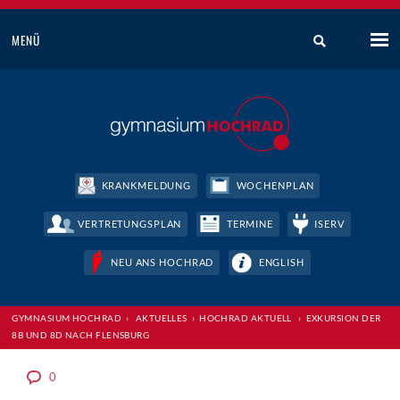
MENÜ
KRANKMELDUNG
WOCHENPLAN
VERTRETUNGSPLAN
TERMINE
ISERV
NEU ANS HOCHRAD
ENGLISH
GYMNASIUM HOCHRAD
›
AKTUELLES
›
HOCHRAD AKTUELL
›
EXKURSION DER
8B UND 8D NACH FLENSBURG
0