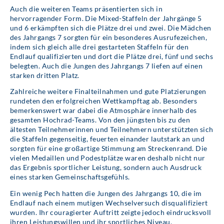
Auch die weiteren Teams präsentierten sich in
hervorragender Form. Die Mixed-Staffeln der Jahrgänge 5
und 6 erkämpften sich die Plätze drei und zwei. Die Mädchen
des Jahrgangs 7 sorgten für ein besonderes Ausrufezeichen,
indem sich gleich alle drei gestarteten Staffeln für den
Endlauf qualifizierten und dort die Plätze drei, fünf und sechs
belegten. Auch die Jungen des Jahrgangs 7 liefen auf einen
starken dritten Platz.
Zahlreiche weitere Finalteilnahmen und gute Platzierungen
rundeten den erfolgreichen Wettkampftag ab. Besonders
bemerkenswert war dabei die Atmosphäre innerhalb des
gesamten Hochrad-Teams. Von den jüngsten bis zu den
ältesten Teilnehmerinnen und Teilnehmern unterstützten sich
die Staffeln gegenseitig, feuerten einander lautstark an und
sorgten für eine großartige Stimmung am Streckenrand. Die
vielen Medaillen und Podestplätze waren deshalb nicht nur
das Ergebnis sportlicher Leistung, sondern auch Ausdruck
eines starken Gemeinschaftsgefühls.
Ein wenig Pech hatten die Jungen des Jahrgangs 10, die im
Endlauf nach einem mutigen Wechselversuch disqualifiziert
wurden. Ihr couragierter Auftritt zeigte jedoch eindrucksvoll
ihren Leistungswillen und ihr sportliches Niveau.