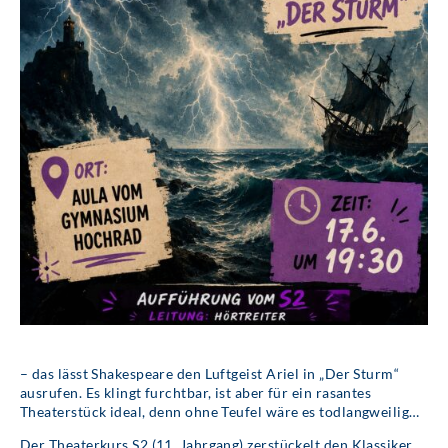
– das lässt Shakespeare den Luftgeist Ariel in „Der Sturm“
ausrufen. Es klingt furchtbar, ist aber für ein rasantes
Theaterstück ideal, denn ohne Teufel wäre es todlangweilig…
Der Theaterkurs S2 (11. Jahrgang) zerstückelt den Klassiker