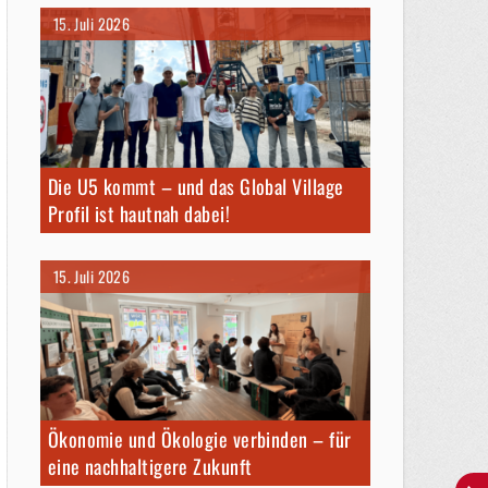
15. Juli 2026
Die U5 kommt – und das Global Village
Profil ist hautnah dabei!
15. Juli 2026
Ökonomie und Ökologie verbinden – für
eine nachhaltigere Zukunft