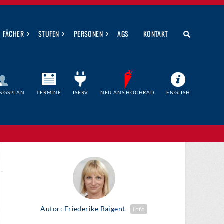
›
›
›
FÄCHER
STUFEN
PERSONEN
AGS
KONTAKT
NGSPLAN
TERMINE
ISERV
NEU ANS HOCHRAD
ENGLISH
Autor: Friederike Baigent
Info