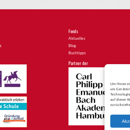
Feeds
Aktuelles
z
Blog
Buchtipps
Partner der
Um Ihnen ei
um Gerätein
Technologie
auf dieser 
zurückziehe
Akz