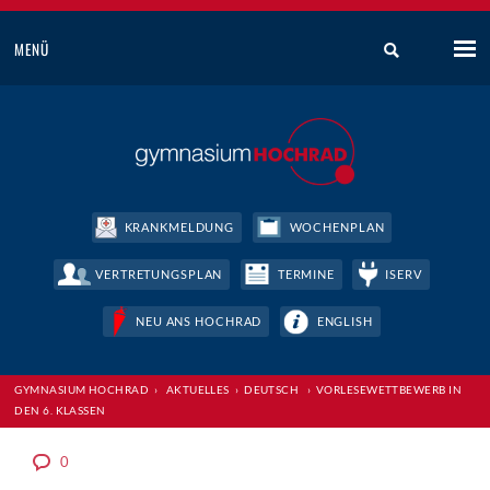
MENÜ
KRANKMELDUNG
WOCHENPLAN
VERTRETUNGSPLAN
TERMINE
ISERV
NEU ANS HOCHRAD
ENGLISH
GYMNASIUM HOCHRAD
›
AKTUELLES
›
DEUTSCH
›
VORLESEWETTBEWERB IN
DEN 6. KLASSEN
0