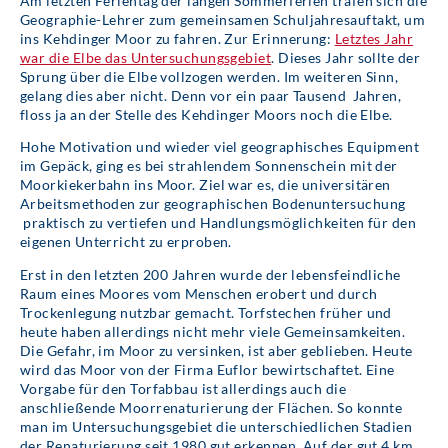
Am letzten Ferientag der langen Sommerferien trafen sich die
Geographie-Lehrer zum gemeinsamen Schuljahresauftakt, um
ins Kehdinger Moor zu fahren. Zur Erinnerung:
Letztes Jahr
war die Elbe das Untersuchungsgebiet
. Dieses Jahr sollte der
Sprung über die Elbe vollzogen werden. Im weiteren Sinn,
gelang dies aber nicht. Denn vor ein paar Tausend Jahren,
floss ja an der Stelle des Kehdinger Moors noch die Elbe.
Hohe Motivation und wieder viel geographisches Equipment
im Gepäck, ging es bei strahlendem Sonnenschein mit der
Moorkiekerbahn ins Moor. Ziel war es, die universitären
Arbeitsmethoden zur geographischen Bodenuntersuchung
praktisch zu vertiefen und Handlungsmöglichkeiten für den
eigenen Unterricht zu erproben.
Erst in den letzten 200 Jahren wurde der lebensfeindliche
Raum eines Moores vom Menschen erobert und durch
Trockenlegung nutzbar gemacht. Torfstechen früher und
heute haben allerdings nicht mehr viele Gemeinsamkeiten.
Die Gefahr, im Moor zu versinken, ist aber geblieben. Heute
wird das Moor von der Firma Euflor bewirtschaftet. Eine
Vorgabe für den Torfabbau ist allerdings auch die
anschließende Moorrenaturierung der Flächen. So konnte
man im Untersuchungsgebiet die unterschiedlichen Stadien
der Renaturierung seit 1980 gut erkennen. Auf der gut 4 km