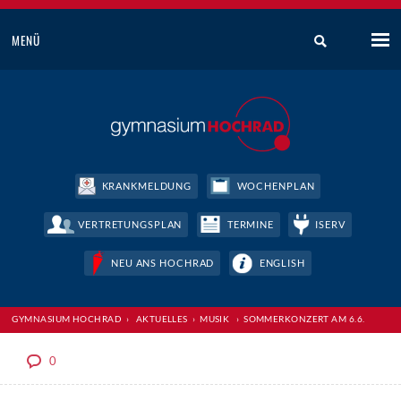
MENÜ
KRANKMELDUNG
WOCHENPLAN
VERTRETUNGSPLAN
TERMINE
ISERV
NEU ANS HOCHRAD
ENGLISH
GYMNASIUM HOCHRAD
›
AKTUELLES
›
MUSIK
›
SOMMERKONZERT AM 6.6.
0