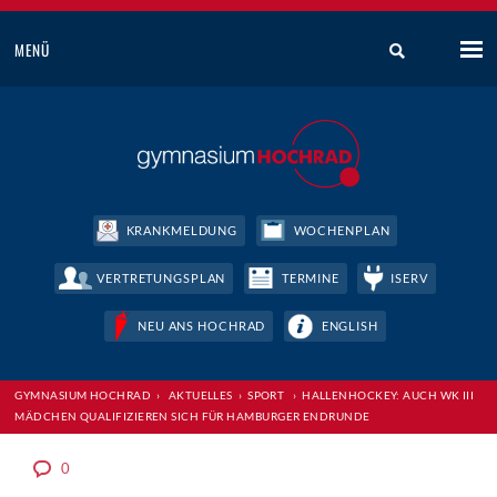
MENÜ
KRANKMELDUNG
WOCHENPLAN
VERTRETUNGSPLAN
TERMINE
ISERV
NEU ANS HOCHRAD
ENGLISH
GYMNASIUM HOCHRAD
›
AKTUELLES
›
SPORT
›
HALLENHOCKEY: AUCH WK III
MÄDCHEN QUALIFIZIEREN SICH FÜR HAMBURGER ENDRUNDE
0