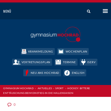
MENÜ
KRANKMELDUNG
WOCHENPLAN
VERTRETUNGSPLAN
TERMINE
ISERV
NEU ANS HOCHRAD
ENGLISH
GYMNASIUM HOCHRAD
›
AKTUELLES
›
SPORT
›
HOCKEY: BITTERE
ENTTÄUSCHUNG BEIM EINSTIEG IN DIE HALLENSAISON
0