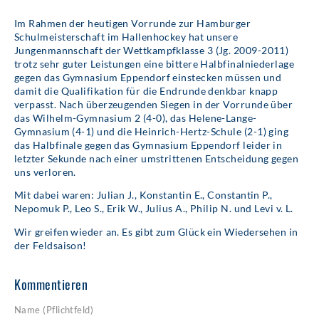
Im Rahmen der heutigen Vorrunde zur Hamburger
Schulmeisterschaft im Hallenhockey hat unsere
Jungenmannschaft der Wettkampfklasse 3 (Jg. 2009-2011)
trotz sehr guter Leistungen eine bittere Halbfinalniederlage
gegen das Gymnasium Eppendorf einstecken müssen und
damit die Qualifikation für die Endrunde denkbar knapp
verpasst. Nach überzeugenden Siegen in der Vorrunde über
das Wilhelm-Gymnasium 2 (4-0), das Helene-Lange-
Gymnasium (4-1) und die Heinrich-Hertz-Schule (2-1) ging
das Halbfinale gegen das Gymnasium Eppendorf leider in
letzter Sekunde nach einer umstrittenen Entscheidung gegen
uns verloren.
Mit dabei waren: Julian J., Konstantin E., Constantin P.,
Nepomuk P., Leo S., Erik W., Julius A., Philip N. und Levi v. L.
Wir greifen wieder an. Es gibt zum Glück ein Wiedersehen in
der Feldsaison!
Kommentieren
Name (Pflichtfeld)