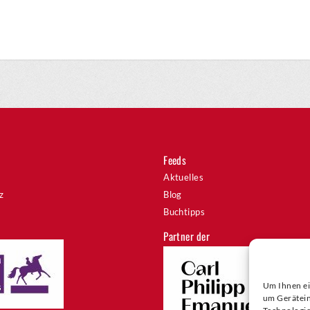
Feeds
Aktuelles
z
Blog
Buchtipps
Partner der
Um Ihnen ei
um Gerätein