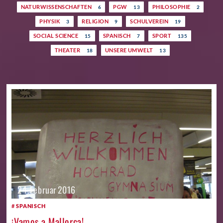
NATURWISSENSCHAFTEN
PGW
PHILOSOPHIE
6
13
2
PHYSIK
RELIGION
SCHULVEREIN
3
9
19
SOCIAL SCIENCE
SPANISCH
SPORT
15
7
135
THEATER
UNSERE UMWELT
18
13
24. Februar 2016
SPANISCH
¡Vamos a Mallorca!