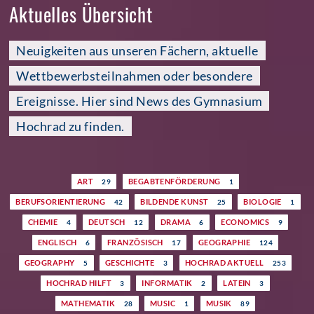
Aktuelles Übersicht
Neuigkeiten aus unseren Fächern, aktuelle
Wettbewerbsteilnahmen oder besondere
Ereignisse. Hier sind News des Gymnasium
Hochrad zu finden.
ART
BEGABTENFÖRDERUNG
29
1
BERUFSORIENTIERUNG
BILDENDE KUNST
BIOLOGIE
42
25
1
CHEMIE
DEUTSCH
DRAMA
ECONOMICS
4
12
6
9
ENGLISCH
FRANZÖSISCH
GEOGRAPHIE
6
17
124
GEOGRAPHY
GESCHICHTE
HOCHRAD AKTUELL
5
3
253
HOCHRAD HILFT
INFORMATIK
LATEIN
3
2
3
MATHEMATIK
MUSIC
MUSIK
28
1
89