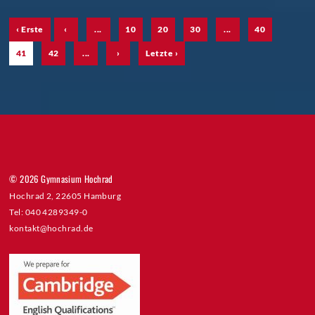
‹ Erste
‹
...
10
20
30
...
40
41
42
...
›
Letzte ›
© 2026 Gymnasium Hochrad
Hochrad 2, 22605 Hamburg
Tel: 040 4289349-0
kontakt@hochrad.de